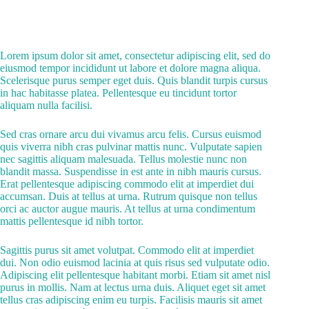
Lorem ipsum dolor sit amet, consectetur adipiscing elit, sed do
eiusmod tempor incididunt ut labore et dolore magna aliqua.
Scelerisque purus semper eget duis. Quis blandit turpis cursus
in hac habitasse platea. Pellentesque eu tincidunt tortor
aliquam nulla facilisi.
Sed cras ornare arcu dui vivamus arcu felis. Cursus euismod
quis viverra nibh cras pulvinar mattis nunc. Vulputate sapien
nec sagittis aliquam malesuada. Tellus molestie nunc non
blandit massa. Suspendisse in est ante in nibh mauris cursus.
Erat pellentesque adipiscing commodo elit at imperdiet dui
accumsan. Duis at tellus at urna. Rutrum quisque non tellus
orci ac auctor augue mauris. At tellus at urna condimentum
mattis pellentesque id nibh tortor.
Sagittis purus sit amet volutpat. Commodo elit at imperdiet
dui. Non odio euismod lacinia at quis risus sed vulputate odio.
Adipiscing elit pellentesque habitant morbi. Etiam sit amet nisl
purus in mollis. Nam at lectus urna duis. Aliquet eget sit amet
tellus cras adipiscing enim eu turpis. Facilisis mauris sit amet