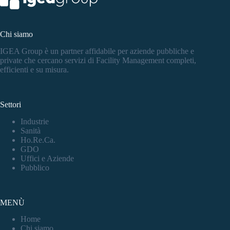
Chi siamo
IGEA Group è un partner affidabile per aziende pubbliche e
private che cercano servizi di Facility Management completi,
efficienti e su misura.
Settori
Industrie
Sanità
Ho.Re.Ca.
GDO
Uffici e Aziende
Pubblico
MENÙ
Home
Chi siamo